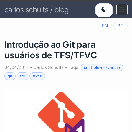
carlos schults / blog
EN
PT
Introdução ao Git para
usuários de TFS/TFVC
04/04/2017
•
Carlos Schults
• Tags:
controle-de-versao
git
tfs
tfvcs