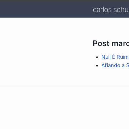
carlos schul
Post mar
Null É Ruim
Afiando a S