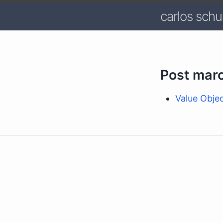
carlos schul
Post mar
Value Obje