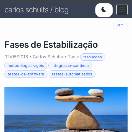
carlos schults / blog
PT
Fases de Estabilização
02/05/2016
•
Carlos Schults
• Tags:
traducoes
metodologias-ageis
integracao-continua
testes-de-software
testes-automatizados