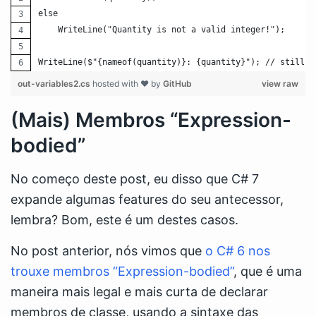
else
    WriteLine("Quantity is not a valid integer!");
WriteLine($"{nameof(quantity)}: {quantity}"); // still v
out-variables2.cs
hosted with ❤ by
GitHub
view raw
(Mais) Membros “Expression-
bodied”
No começo deste post, eu disso que C# 7
expande algumas features do seu antecessor,
lembra? Bom, este é um destes casos.
No post anterior, nós vimos que
o C# 6 nos
trouxe membros “Expression-bodied”
, que é uma
maneira mais legal e mais curta de declarar
membros de classe, usando a sintaxe das