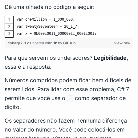
Dê uma olhada no código a seguir:
var oneMillion = 1_000_000;
var twentySeventeen = 20_1_7;
var x = 0b00010011_00000011_00011001;
csharp7-1.cs
hosted with ❤ by
GitHub
view raw
Para que servem os underscores?
Legibilidade
,
essa é a resposta.
Números compridos podem ficar bem difíceis de
serem lidos. Para lidar com esse problema, C# 7
permite que você use o
como separador de
_
dígito.
Os separadores não fazem nenhuma diferença
no valor do número. Você pode colocá-los em