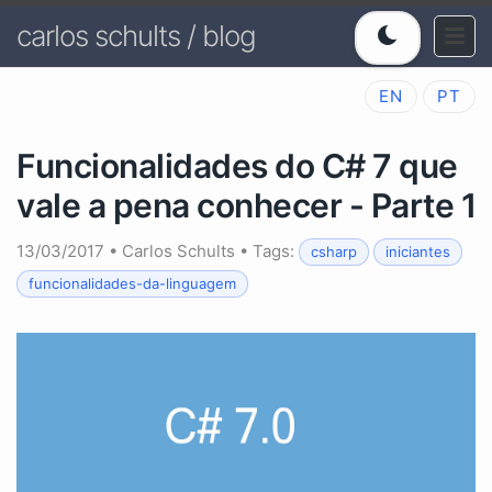
carlos schults / blog
EN
PT
Funcionalidades do C# 7 que
vale a pena conhecer - Parte 1
13/03/2017
•
Carlos Schults
• Tags:
csharp
iniciantes
funcionalidades-da-linguagem