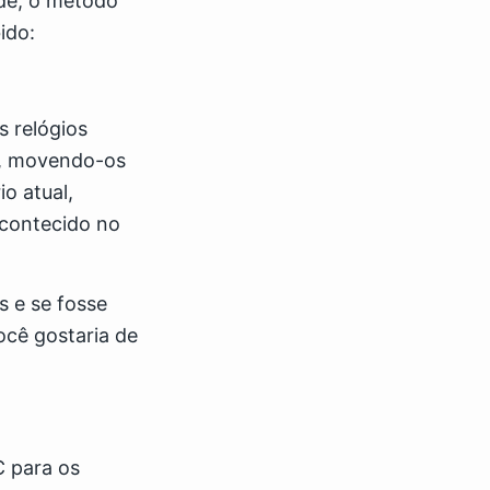
de, o método
ido:
 relógios
o, movendo-os
o atual,
acontecido no
 e se fosse
ocê gostaria de
C para os