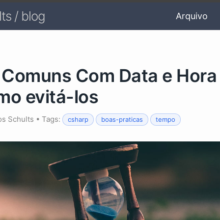
ts / blog
Arquivo
s Comuns Com Data e Hora
mo evitá-los
os Schults
• Tags:
csharp
boas-praticas
tempo