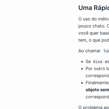
Uma Rápi
O uso do mét
pouco chato. 
você quer bas
tem, o que pod
Ao chamar
To
Se
es
Kind
Por outro 
correspond
Finalmente
objeto semp
correspond
O problema aq