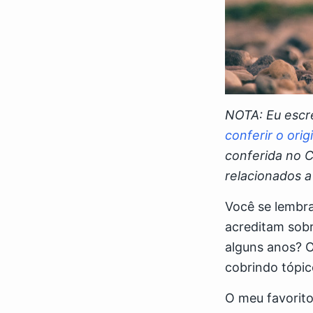
NOTA: Eu escre
conferir o orig
conferida no 
relacionados a
Você se lembra
acreditam sob
alguns anos? O
cobrindo tópi
O meu favorit