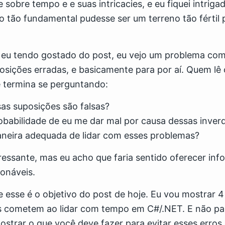
sobre tempo e e suas intricacies, e eu fiquei intrig
 tão fundamental pudesse ser um terreno tão fértil 
eu tendo gostado do post, eu vejo um problema com 
posições erradas, e basicamente para por aí. Quem lê 
 termina se perguntando:
as suposições são falsas?
robabilidade de eu me dar mal por causa dessas inver
aneira adequada de lidar com esses problemas?
eressante, mas eu acho que faria sentido oferecer in
onáveis.
 esse é o objetivo do post de hoje. Eu vou mostrar 
 cometem ao lidar com tempo em C#/.NET. E não par
trar o que você deve fazer para evitar esses erros 