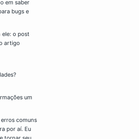
ado em saber
para bugs e
ele: o post
o artigo
dades?
formações um
4 erros comuns
a por aí. Eu
e tornar seu