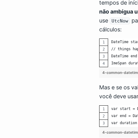
tempos de iníc
não ambígua u
use
pa
UtcNow
cálculos:
DateTime sta
// things ha
DateTime end
ImeSpan dura
4-common-datetim
Mas e se os va
você deve usa
var start = 
var end = Da
var duration
4-common-datetim