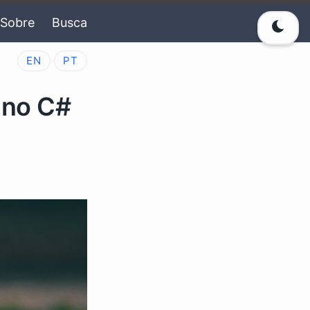
Sobre
Busca
EN
PT
 no C#