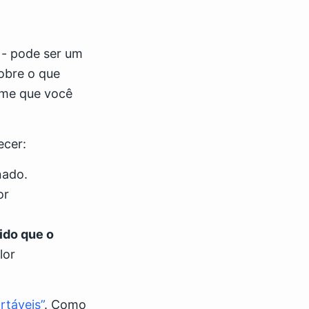
- pode ser um
obre o que
ime que você
ecer:
nado.
or
ido que o
lor
rtáveis”
. Como