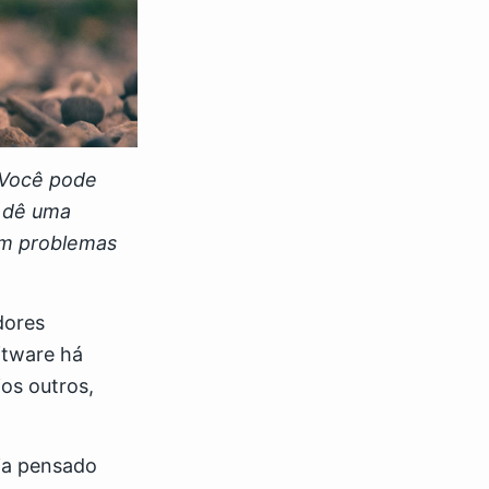
 Você pode
, dê uma
om problemas
dores
ftware há
os outros,
via pensado