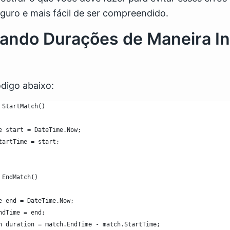
guro e mais fácil de ser compreendido.
ulando Durações de Maneira I
digo abaixo:
 StartMatch()
e start = DateTime.Now;
tartTime = start;
 EndMatch()
e end = DateTime.Now;
ndTime = end;
n duration = match.EndTime - match.StartTime;