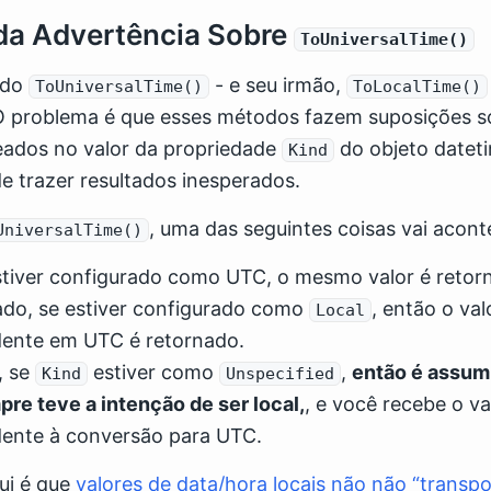
da Advertência Sobre
ToUniversalTime()
odo
- e seu irmão,
ToUniversalTime()
ToLocalTime()
O problema é que esses métodos fazem suposições s
eados no valor da propriedade
do objeto datet
Kind
e trazer resultados inesperados.
, uma das seguintes coisas vai acont
UniversalTime()
tiver configurado como UTC, o mesmo valor é retor
lado, se estiver configurado como
, então o val
Local
ente em UTC é retornado.
, se
estiver como
,
então é assum
Kind
Unspecified
re teve a intenção de ser local,
, e você recebe o va
ente à conversão para UTC.
ui é que
valores de data/hora locais não não “transpo