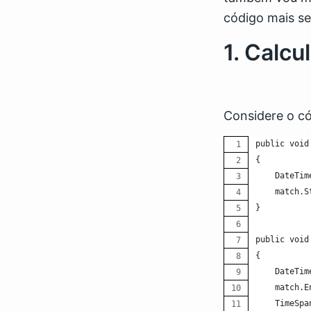
código mais se
1. Calc
Considere o có
public void
{
    DateTim
    match.S
}
public void
{
    DateTim
    match.E
    TimeSpa