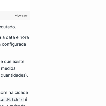
view raw
ecutado.
a a data e hora
 configurada
e que existe
a medida
 quantidades).
more na cidade
é
tartMatch()