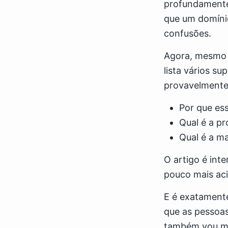
profundamente 
que um domínio
confusões.
Agora, mesmo 
lista vários su
provavelmente
Por que ess
Qual é a p
Qual é a m
O artigo é int
pouco mais aci
E é exatamente
que as pessoas
também vou mos