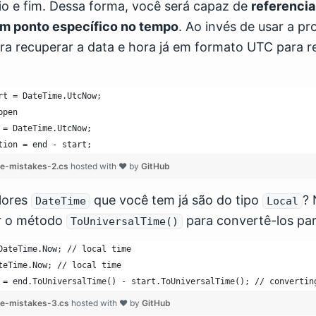
io e fim. Dessa forma, você será capaz de
referencia
m ponto específico no tempo
. Ao invés de usar a p
ra recuperar a data e hora já em formato UTC para re
rt = DateTime.UtcNow;
ppen
 = DateTime.UtcNow;
tion = end - start;
e-mistakes-2.cs
hosted with ❤ by
GitHub
lores
que você tem já são do tipo
? 
DateTime
Local
r o método
para convertê-los pa
ToUniversalTime()
DateTime.Now; // local time
teTime.Now; // local time
 = end.ToUniversalTime() - start.ToUniversalTime(); // convertin
e-mistakes-3.cs
hosted with ❤ by
GitHub