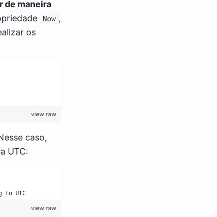
r de maneira
ropriedade
,
Now
alizar os
view raw
Nesse caso,
ra UTC:
g to UTC
view raw