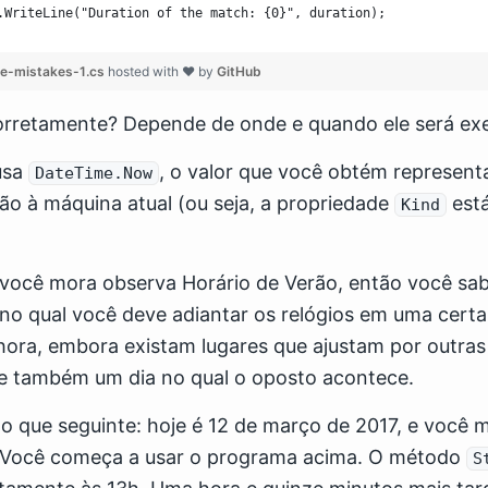
.WriteLine("Duration of the match: {0}", duration);
e-mistakes-1.cs
hosted with ❤ by
GitHub
corretamente? Depende de onde e quando ele será ex
usa
, o valor que você obtém represent
DateTime.Now
ção à máquina atual (ou seja, a propriedade
está
Kind
 você mora observa Horário de Verão, então você sab
no qual você deve adiantar os relógios em uma cert
hora, embora existam lugares que ajustam por outras
ste também um dia no qual o oposto acontece.
o que seguinte: hoje é 12 de março de 2017, e você 
 Você começa a usar o programa acima. O método
S