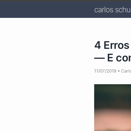
carlos schul
4 Erro
— E co
11/07/2018
•
Carl