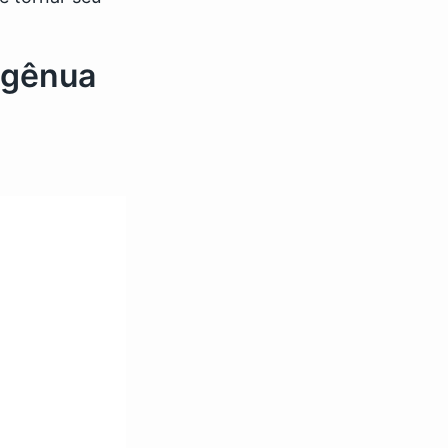
ngênua