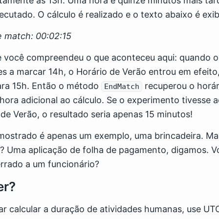
tamente às 13h. Uma hora e quinze minutos mais tar
ecutado. O cálculo é realizado e o texto abaixo é exib
e match: 00:02:15
e você compreendeu o que aconteceu aqui: quando os
s a marcar 14h, o Horário de Verão entrou em efeit
ara 15h. Então o método
recuperou o horári
EndMatch
ra adicional ao cálculo. Se o experimento tivesse 
 de Verão, o resultado seria apenas 15 minutos!
mostrado é apenas um exemplo, uma brincadeira. Mas
o? Uma aplicação de folha de pagamento, digamos. V
errado a um funcionário?
er?
r calcular a duração de atividades humanas, use UT