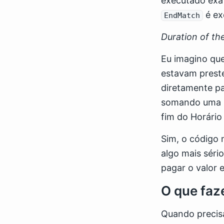
executado exa
é ex
EndMatch
Duration of th
Eu imagino qu
estavam preste
diretamente p
somando uma ho
fim do Horário
Sim, o código 
algo mais séri
pagar o valor 
O que faz
Quando precisa